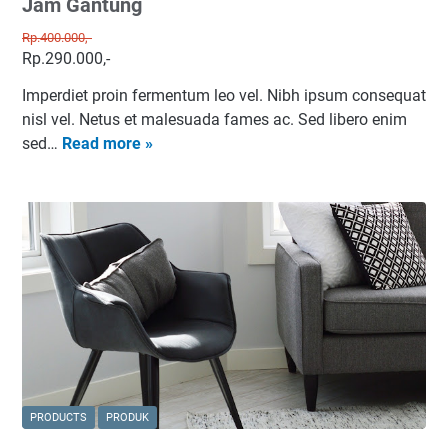
Jam Gantung
Rp.400.000,-
Rp.290.000,-
Imperdiet proin fermentum leo vel. Nibh ipsum consequat
nisl vel. Netus et malesuada fames ac. Sed libero enim
J
sed…
Read more »
a
m
G
a
n
t
u
n
g
PRODUCTS
PRODUK