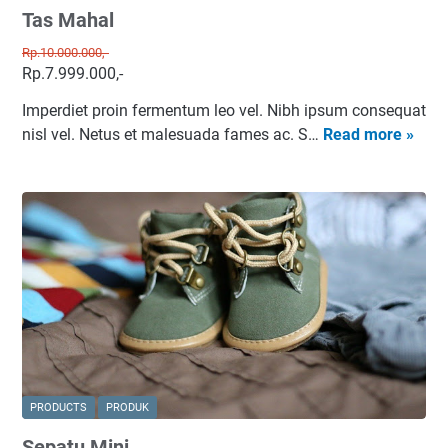
Tas Mahal
g
Rp.10.000.000,-
Rp.7.999.000,-
Imperdiet proin fermentum leo vel. Nibh ipsum consequat
T
nisl vel. Netus et malesuada fames ac. S…
Read more »
a
s
M
a
h
a
l
PRODUCTS
PRODUK
Sepatu Mini