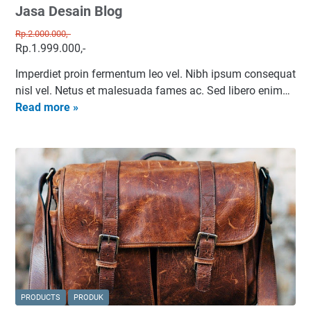
Jasa Desain Blog
Rp.2.000.000,-
Rp.1.999.000,-
Imperdiet proin fermentum leo vel. Nibh ipsum consequat
nisl vel. Netus et malesuada fames ac. Sed libero enim…
J
Read more »
a
s
a
D
e
s
a
i
n
B
l
PRODUCTS
PRODUK
o