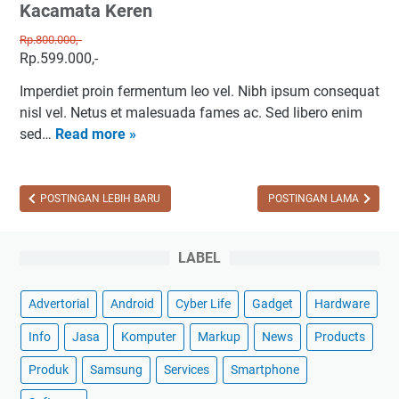
Kacamata Keren
s
Rp.800.000,-
Rp.599.000,-
Imperdiet proin fermentum leo vel. Nibh ipsum consequat
nisl vel. Netus et malesuada fames ac. Sed libero enim
K
sed…
Read more »
a
c
a
POSTINGAN LEBIH BARU
POSTINGAN LAMA
m
a
LABEL
t
a
K
Advertorial
Android
Cyber Life
Gadget
Hardware
e
Info
Jasa
Komputer
Markup
News
Products
r
e
Produk
Samsung
Services
Smartphone
n