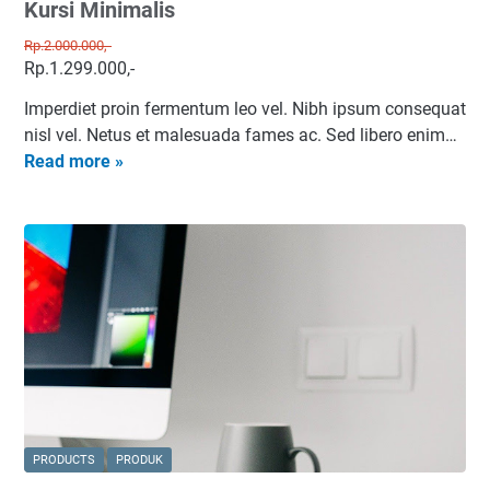
Kursi Minimalis
Rp.2.000.000,-
Rp.1.299.000,-
Imperdiet proin fermentum leo vel. Nibh ipsum consequat
nisl vel. Netus et malesuada fames ac. Sed libero enim…
K
Read more »
u
r
s
i
M
i
n
i
m
a
l
PRODUCTS
PRODUK
i