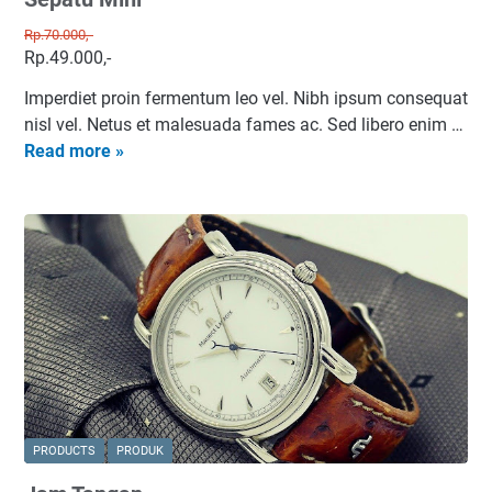
Rp.70.000,-
Rp.49.000,-
Imperdiet proin fermentum leo vel. Nibh ipsum consequat
nisl vel. Netus et malesuada fames ac. Sed libero enim …
S
Read more »
e
p
a
t
u
M
i
n
i
PRODUCTS
PRODUK