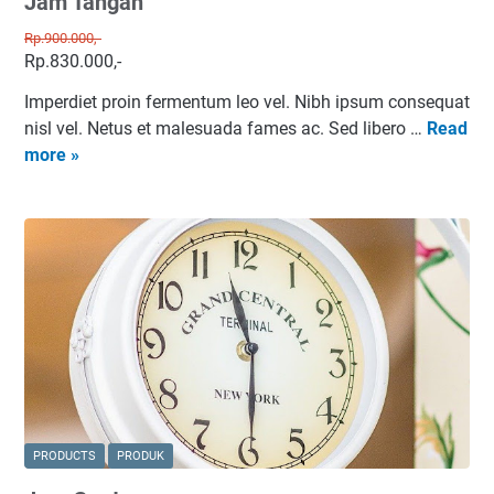
Jam Tangan
Rp.900.000,-
Rp.830.000,-
Imperdiet proin fermentum leo vel. Nibh ipsum consequat
nisl vel. Netus et malesuada fames ac. Sed libero …
Read
J
more »
a
m
T
a
n
g
a
n
PRODUCTS
PRODUK