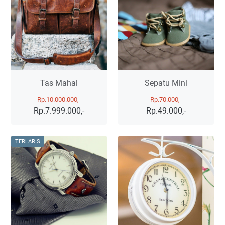
Tas Mahal
Sepatu Mini
Rp.10.000.000,-
Rp.70.000,-
Rp.7.999.000,-
Rp.49.000,-
TERLARIS
Imperdiet proin fermentum leo
Imperdiet proin fermentum leo
vel. Nibh ipsum consequat nisl
vel. Nibh ipsum consequat nisl
vel. Netus et malesuada fames
vel. Netus et malesuada fames
Tas
ac. S…
Read more »
ac. Sed libero enim …
Read more
Mahal
Sepatu
»
Mini