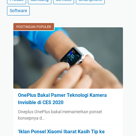
A
Software
l
i
POSTINGAN POPULER
g
n
m
e
n
t
C
e
n
t
OnePlus Bakal Pamer Teknologi Kamera
e
Invisible di CES 2020
r
Oneplus OnePlus bakal memamerkan ponsel
konsepnya d…
'Iklan Ponsel Xiaomi Ibarat Kasih Tip ke