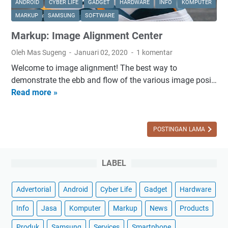
ANDROID
CYBER LIFE
GADGET
HARDWARE
INFO
KOMPUTER
MARKUP
SAMSUNG
SOFTWARE
Markup: Image Alignment Center
Oleh Mas Sugeng
Januari 02, 2020
1 komentar
Welcome to image alignment! The best way to
demonstrate the ebb and flow of the various image posi…
M
Read more »
a
r
k
POSTINGAN LAMA
u
p
LABEL
:
I
m
Advertorial
Android
Cyber Life
Gadget
Hardware
a
Info
Jasa
Komputer
Markup
News
Products
g
e
Produk
Samsung
Services
Smartphone